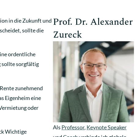
Prof. Dr. Alexander
ion in die Zukunft und
cheidet, sollte die
Zureck
Eine ordentliche
sollte sorgfältig
he Rente zunehmend
das Eigenheim eine
h Vermietung oder
Als
Professor
,
Keynote Speaker
eck Wichtige
und
Coach
verbinde ich globale