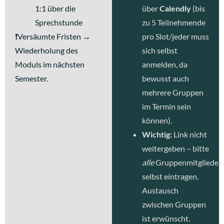
1:1 über die
über
Calendly
(bis
Sprechstunde
zu 5 Teilnehmende
❗Versäumte Fristen →
pro Slot/jeder muss
Wiederholung des
sich selbst
Moduls im nächsten
anmelden, da
Semester.
bewusst auch
mehrere Gruppen
im Termin sein
können).
Wichtig:
Link nicht
weitergeben – bitte
alle
Gruppenmitglieder
selbst eintragen.
Austausch
zwischen Gruppen
ist erwünscht.