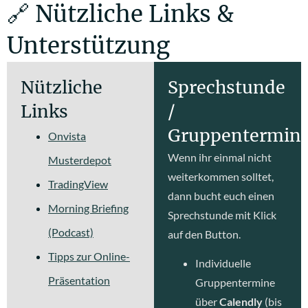
🔗 Nützliche Links &
Unterstützung
Nützliche
Sprechstunde
Links
/
Gruppentermin
Onvista
Wenn ihr einmal nicht
Musterdepot
weiterkommen solltet,
TradingView
dann bucht euch einen
Morning Briefing
Sprechstunde mit Klick
(Podcast)
auf den Button.
Tipps zur Online-
Individuelle
Präsentation
Gruppentermine
über
Calendly
(bis