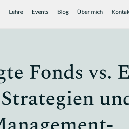
g
Lehre
Events
Blog
Über mich
Kontak
te Fonds vs. 
 Strategien un
-Management-