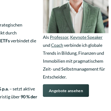
trategischen
ikt durch
Als
Professor
,
Keynote Speaker
 ETFs
verbindet die
und
Coach
verbinde ich globale
Trends in Bildung, Finanzen und
Immobilien mit pragmatischem
Zeit- und Selbstmanagement für
Entscheider.
 p.a.
– setzt aktive
Angebote ansehen
ristig über
90 % der