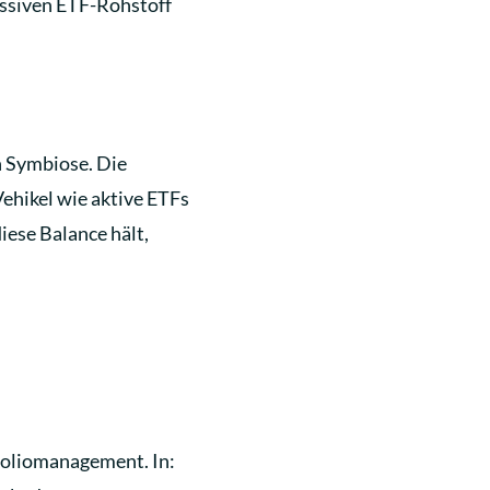
passiven ETF-Rohstoff
n Symbiose. Die
ehikel wie aktive ETFs
iese Balance hält,
tfoliomanagement. In: