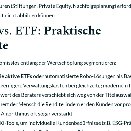
n (Stiftungen, Private Equity, Nachfolgeplanung) erford
it nicht abbilden können.
vs. ETF:
Praktische
te
omisslos entlang der Wertschöpfung segmentieren:
ie
aktive ETFs
oder automatisierte Robo-Lösungen als Bas
h geringere Verwaltungskosten bei gleichzeitig modernem 
rt des Beraters verschiebt sich weg von der Titelauswah
chert der Mensch die Rendite, indem er den Kunden vor pr
 Algorithmus oft sogar verstärkt.
KI-Tools, um individuelle Kundenbedürfnisse (z.B. ESG-Pr