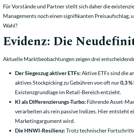
Für Vorstände und Partner stellt sich daher die existenzi
Managements noch einen signifikanten Preisaufschlag, u
Wahl?
Evidenz: Die Neudefini
Aktuelle Marktbeobachtungen zeigen drei entscheidende
Der Siegeszug aktiver ETFs:
Aktive ETFs sind die a
aktives Stockpicking zu Gebühren von oft nur
0,3 % 
Existenzgrundlage im Retail-Bereich entzieht.
KI als Differenzierungs-Turbo:
Führende Asset-Man
verarbeiten als rein passive Indizes. Hier entsteht
Marketingargument wird.
Die HNWI-Resilienz:
Trotz technischer Fortschritt