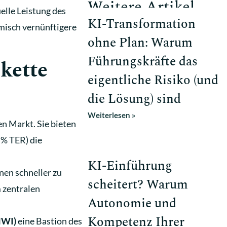
Weitere Artikel
uelle Leistung des
KI-Transformation
misch vernünftigere
ohne Plan: Warum
Führungskräfte das
kette
eigentliche Risiko (und
die Lösung) sind
Weiterlesen »
n Markt. Sie bieten
 % TER) die
KI-Einführung
nen schneller zu
scheitert? Warum
m zentralen
Autonomie und
Kompetenz Ihrer
NWI)
eine Bastion des